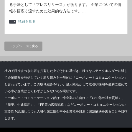
る手法として「プレスリリース」があります。 企業についての情
報を幅広く流すために効果的な方法です。…
詳細を見る
トップページに戻る
社内で目指すべき内容を共有した上でそれに基づき、様々なステークホルダーに対し
て企業情報を発信していく取り組みを一般的に「コーポレートコミュニケーション」
と言われています。この取り組みを行い、最大限活かして取引や採用を優利に進めて
いる中小企業はごくわずかしかないのが現状です。
コーポレートコミュニケーション部は中小企業の方向けに「CSR等の社会貢献」、
「新卒、中途採用」、「PR等の広報戦略」などコーポレートコミュニケーションの
重要性を認識しつつも人材付属に悩む中小企業様を対象に課題解決を図ることを目指
します。