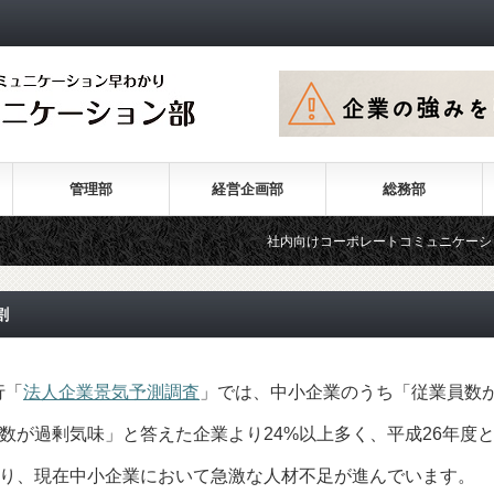
管理部
経営企画部
総務部
社内向けコーポレートコミュニケーションの目
割
行「
法人企業景気予測調査
」では、中小企業のうち「従業員数
数が過剰気味」と答えた企業より24%以上多く、平成26年度
おり、現在中小企業において急激な人材不足が進んでいます。