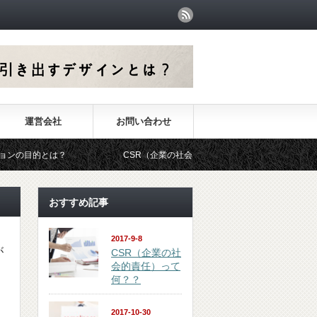
運営会社
お問い合わせ
的とは？
CSR（企業の社会的責任）って何？？
【まず
おすすめ記事
2017-9-8
が
CSR（企業の社
会的責任）って
と
何？？
2017-10-30