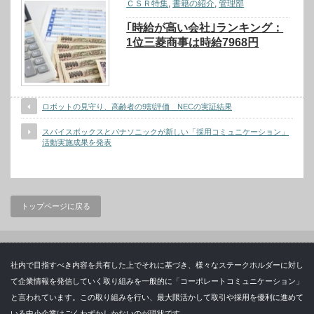
ＣＳＲ特集
,
書籍の紹介
,
管理部
｢時給が高い会社｣ランキング：
1位三菱商事は時給7968円
ロボットの見守り、高齢者の9割評価 NECの実証結果
スパイスボックスとパナソニックが新しい「採用コミュニケーション」
活動実施成果を発表
トップページに戻る
社内で目指すべき内容を共有した上でそれに基づき、様々なステークホルダーに対し
て企業情報を発信していく取り組みを一般的に「コーポレートコミュニケーション」
と言われています。この取り組みを行い、最大限活かして取引や採用を優利に進めて
いる中小企業はごくわずかしかないのが現状です。