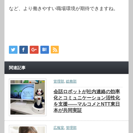
など、より働きやすい職場環境が期待できますね。
関連記事
管理部
,
総務部
会話ロボットが社内連絡の効率
化とコミュニケーション活性化
を支援――マルコメとNTT東日
本が共同実証
広報室
,
管理部