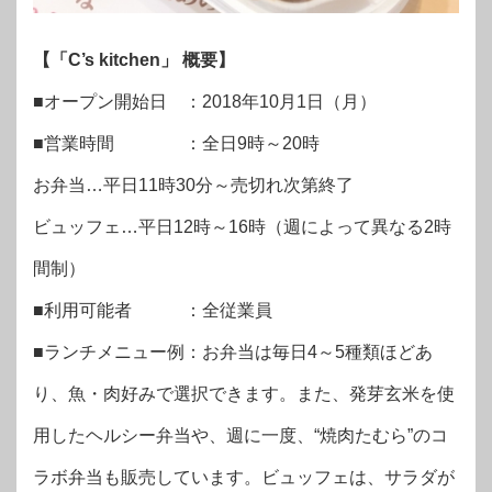
【
「C’s kitchen」
概要】
■オープン開始日 ：2018年10月1日（月）
■営業時間 ：全日9時～20時
お弁当…平日11時30分～売切れ次第終了
ビュッフェ…平日12時～16時（週によって異なる2時
間制）
■利用可能者 ：全従業員
■ランチメニュー例：お弁当は毎日4～5種類ほどあ
り、魚・肉好みで選択できます。また、発芽玄米を使
用したヘルシー弁当や、週に一度、“焼肉たむら”のコ
ラボ弁当も販売しています。ビュッフェは、サラダが