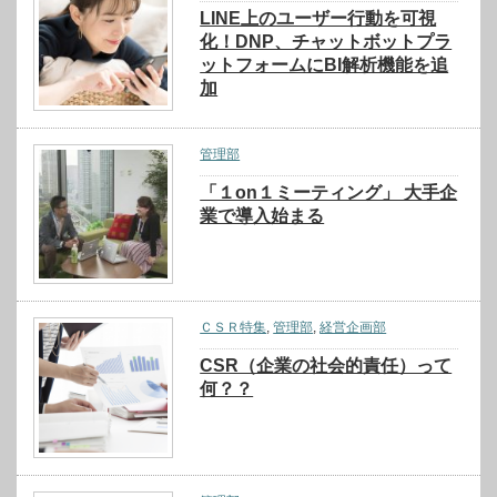
LINE上のユーザー行動を可視
化！DNP、チャットボットプラ
ットフォームにBI解析機能を追
加
管理部
「１on１ミーティング」 大手企
業で導入始まる
ＣＳＲ特集
,
管理部
,
経営企画部
CSR（企業の社会的責任）って
何？？