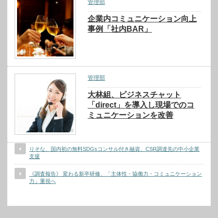
管理部
企業内コミュニケーション向上
事例「社内BAR」
管理部
大林組、ビジネスチャット
「direct」を導入し現場でのコ
ミュニケーションを改善
りそな、国内初の無料SDGsコンサル付き融資、CSR調達先の中小企業
支援
《調査報告》 変わる新卒研修、「主体性・協働力・コミュニケーション
力」重視へ