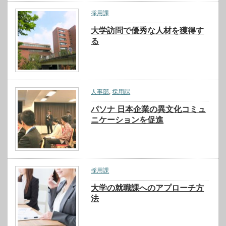
採用課
大学訪問で優秀な人材を獲得す
る
人事部
,
採用課
パソナ 日本企業の異文化コミュ
ニケーションを促進
採用課
大学の就職課へのアプローチ方
法