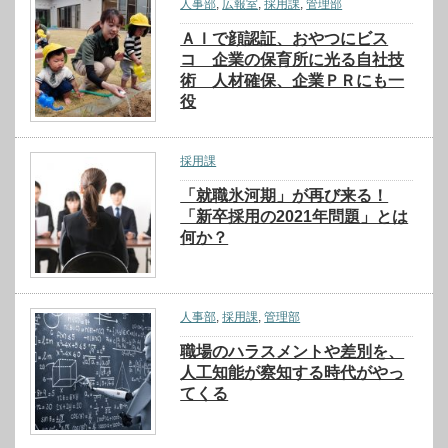
人事部
,
広報室
,
採用課
,
管理部
ＡＩで顔認証、おやつにビス
コ 企業の保育所に光る自社技
術 人材確保、企業ＰＲにも一
役
採用課
「就職氷河期」が再び来る！
「新卒採用の2021年問題」とは
何か？
人事部
,
採用課
,
管理部
職場のハラスメントや差別を、
人工知能が察知する時代がやっ
てくる