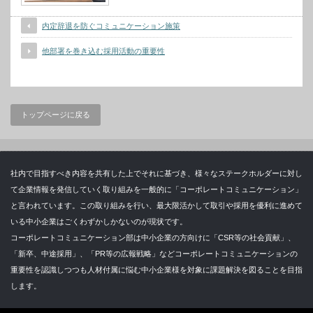
内定辞退を防ぐコミュニケーション施策
他部署を巻き込む採用活動の重要性
トップページに戻る
社内で目指すべき内容を共有した上でそれに基づき、様々なステークホルダーに対し
て企業情報を発信していく取り組みを一般的に「コーポレートコミュニケーション」
と言われています。この取り組みを行い、最大限活かして取引や採用を優利に進めて
いる中小企業はごくわずかしかないのが現状です。
コーポレートコミュニケーション部は中小企業の方向けに「CSR等の社会貢献」、
「新卒、中途採用」、「PR等の広報戦略」などコーポレートコミュニケーションの
重要性を認識しつつも人材付属に悩む中小企業様を対象に課題解決を図ることを目指
します。